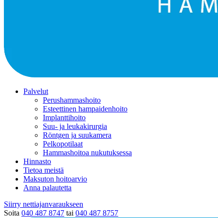
Palvelut
Perushammashoito
Esteettinen hampaidenhoito
Implanttihoito
Suu- ja leukakirurgia
Röntgen ja suukamera
Pelkopotilaat
Hammashoitoa nukutuksessa
Hinnasto
Tietoa meistä
Maksuton hoitoarvio
Anna palautetta
Siirry nettiajanvaraukseen
Soita
040 487 8747
tai
040 487 8757