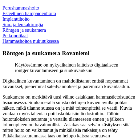
Perushammashoito
Esteettinen hampaidenhoito
Implanttihoito
Suu- ja leukakirurgia
Röntgen ja suukamera
Pelkopotilaat
Hammashoitoa nukutuksessa
Röntgen ja suukamera Rovaniemi
Käytössämme on nykyaikainen laitteisto digitaaliseen
röntgenkuvantamiseen ja suukuvauksiin.
Digitaalinen kuvantaminen on mahdollistanut entistä nopeammat
kuvaukset, pienemmät säteilyannokset ja paremman kuvanlaadun.
Suukamera on merkittävä uusi väline asiakkaan hammastietoisuuden
lisäämisessä. Suukameralla suusta otettujen kuvien avulla potilas
näkee, mikä tilanne suussa on ja mitä toimenpiteitä se vaatii. Kuvia
voidaan myös tallentaa potilaskohtaisiin tiedostoihin. Tällöin
hoitotuloksien seuranta ja vertailu tilanteeseen ennen ja jälkeen
toimenpiteen on havainnollista. Asiakas saa selvän käsityksen siitä
miten hoito on vaikuttanut ja minkälaisia ratkaisuja on tehty.
Pitkäaikaisseurannassa taas on helppo katsoa seuraavan