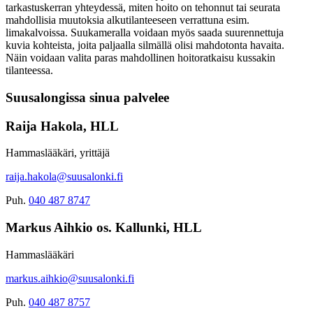
tarkastuskerran yhteydessä, miten hoito on tehonnut tai seurata
mahdollisia muutoksia alkutilanteeseen verrattuna esim.
limakalvoissa. Suukameralla voidaan myös saada suurennettuja
kuvia kohteista, joita paljaalla silmällä olisi mahdotonta havaita.
Näin voidaan valita paras mahdollinen hoitoratkaisu kussakin
tilanteessa.
Suusalongissa sinua palvelee
Raija Hakola, HLL
Hammaslääkäri, yrittäjä
raija.hakola@suusalonki.fi
Puh.
040 487 8747
Markus Aihkio os. Kallunki, HLL
Hammaslääkäri
markus.aihkio@suusalonki.fi
Puh.
040 487 8757