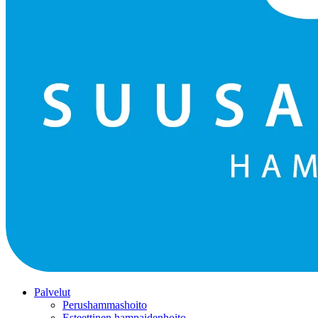
Palvelut
Perushammashoito
Esteettinen hampaidenhoito