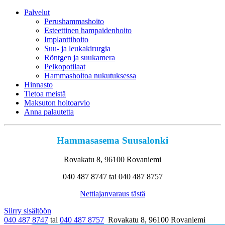
Palvelut
Perushammashoito
Esteettinen hampaidenhoito
Implanttihoito
Suu- ja leukakirurgia
Röntgen ja suukamera
Pelkopotilaat
Hammashoitoa nukutuksessa
Hinnasto
Tietoa meistä
Maksuton hoitoarvio
Anna palautetta
Hammasasema Suusalonki
Rovakatu 8, 96100 Rovaniemi
040 487 8747 tai 040 487 8757
Nettiajanvaraus tästä
Siirry sisältöön
040 487 8747
tai
040 487 8757
Rovakatu 8, 96100 Rovaniemi