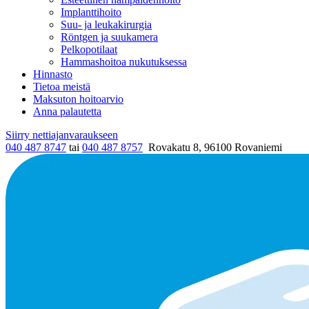
Implanttihoito
Suu- ja leukakirurgia
Röntgen ja suukamera
Pelkopotilaat
Hammashoitoa nukutuksessa
Hinnasto
Tietoa meistä
Maksuton hoitoarvio
Anna palautetta
Siirry nettiajanvaraukseen
040 487 8747
tai
040 487 8757
Rovakatu 8, 96100 Rovaniemi