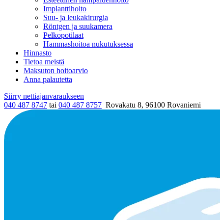
Implanttihoito
Suu- ja leukakirurgia
Röntgen ja suukamera
Pelkopotilaat
Hammashoitoa nukutuksessa
Hinnasto
Tietoa meistä
Maksuton hoitoarvio
Anna palautetta
Siirry nettiajanvaraukseen
040 487 8747
tai
040 487 8757
Rovakatu 8, 96100 Rovaniemi