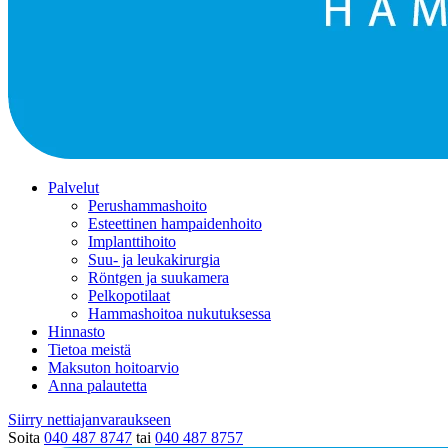
Palvelut
Perushammashoito
Esteettinen hampaidenhoito
Implanttihoito
Suu- ja leukakirurgia
Röntgen ja suukamera
Pelkopotilaat
Hammashoitoa nukutuksessa
Hinnasto
Tietoa meistä
Maksuton hoitoarvio
Anna palautetta
Siirry nettiajanvaraukseen
Soita
040 487 8747
tai
040 487 8757