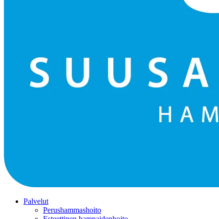
Palvelut
Perushammashoito
Esteettinen hampaidenhoito