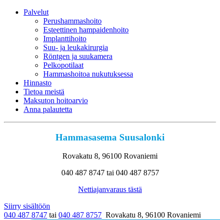
Palvelut
Perushammashoito
Esteettinen hampaidenhoito
Implanttihoito
Suu- ja leukakirurgia
Röntgen ja suukamera
Pelkopotilaat
Hammashoitoa nukutuksessa
Hinnasto
Tietoa meistä
Maksuton hoitoarvio
Anna palautetta
Hammasasema Suusalonki
Rovakatu 8, 96100 Rovaniemi
040 487 8747 tai 040 487 8757
Nettiajanvaraus tästä
Siirry sisältöön
040 487 8747
tai
040 487 8757
Rovakatu 8, 96100 Rovaniemi