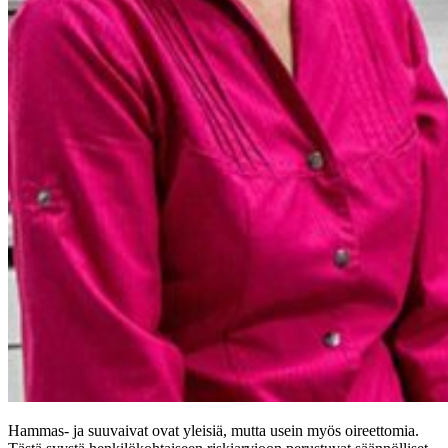
Hammas- ja suuvaivat ovat yleisiä, mutta usein myös oireettomia.