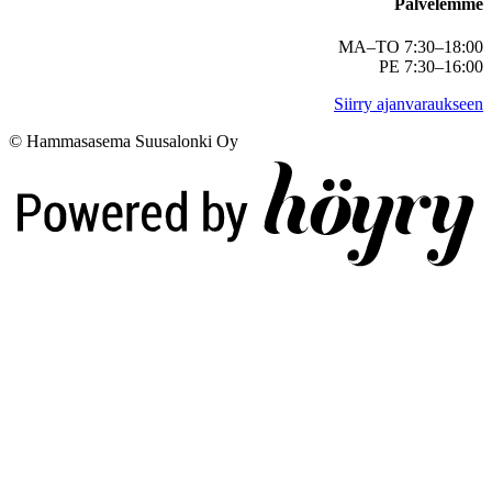
Palvelemme
MA–TO 7:30–18:00
PE 7:30–16:00
Siirry ajanvaraukseen
© Hammasasema Suusalonki Oy
Digi- ja mainostoimisto Höyry Rovaniemi ja Oulu