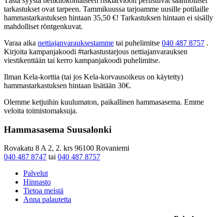
Tästä syystä henkilökohtaiseen riskiarvioon perustuvat säännölliset
tarkastukset ovat tarpeen. Tammikuussa tarjoamme uusille potilaille
hammastarkastuksen hintaan 35,50 €! Tarkastuksen hintaan ei sisälly
mahdolliset röntgenkuvat.
Varaa aika
nettiajanvarauksestamme
tai puhelimitse
040 487 8757
.
Kirjoita kampanjakoodi #tarkastustarjous nettiajanvarauksen
viestikenttään tai kerro kampanjakoodi puhelimitse.
Ilman Kela-korttia (tai jos Kela-korvausoikeus on käytetty)
hammastarkastuksen hintaan lisätään 30€.
Olemme ketjuihin kuulumaton, paikallinen hammasasema. Emme
veloita toimistomaksuja.
Hammasasema Suusalonki
Rovakatu 8 A 2, 2. krs 96100 Rovaniemi
040 487 8747
tai
040 487 8757
Palvelut
Hinnasto
Tietoa meistä
Anna palautetta