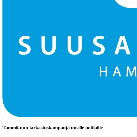
Tammikuun tarkastuskampanja uusille potilaille